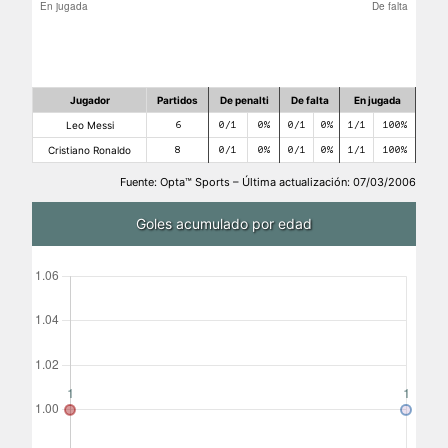
Jugador
Partidos
De penalti
De falta
En jugada
Leo Messi
6
0/1
0%
0/1
0%
1/1
100%
Cristiano Ronaldo
8
0/1
0%
0/1
0%
1/1
100%
Fuente: Opta™ Sports – Última actualización: 07/03/2006
Goles acumulado por edad