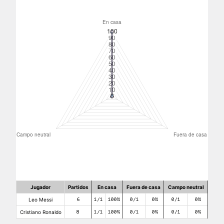
Jugador
Partidos
En casa
Fuera de casa
Campo neutral
Leo Messi
6
1/1
100%
0/1
0%
0/1
0%
Cristiano Ronaldo
8
1/1
100%
0/1
0%
0/1
0%