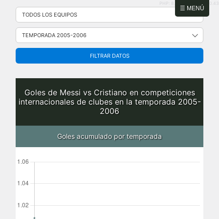
PHP: 8.2.31 | MySQL: 8.0.43
Saltar
☰ MENÚ
al
contenido
FILTRAR DATOS
Goles de Messi vs Cristiano en competiciones
internacionales de clubes en la temporada 2005-
2006
Goles acumulado por temporada