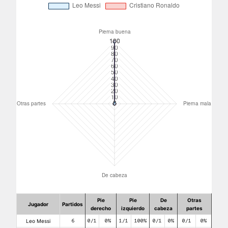
Pie
Pie
De
Otras
Jugador
Partidos
derecho
izquierdo
cabeza
partes
Leo Messi
6
0/1
0%
1/1
100%
0/1
0%
0/1
0%