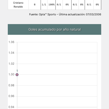
Cristiano
8
1/1
100%
0/1
0%
0/1
0%
0/1
0%
Ronaldo
Fuente: Opta™ Sports – Última actualización: 07/03/2006
Goles acumulado por año natural