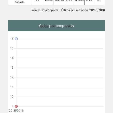
12
11/16
68.75%
5/16
31.25%
0/16
0%
Ronaldo
Fuente: Opta™ Sports – Última actualización: 28/05/2016
Goles por temporada