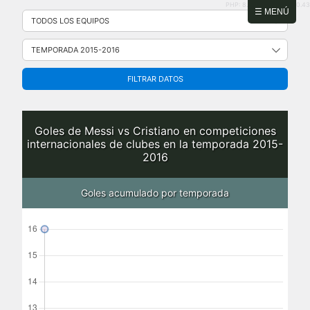
PHP: 8.2.31 | MySQL: 8.0.43
Saltar
☰ MENÚ
al
contenido
FILTRAR DATOS
Goles de Messi vs Cristiano en competiciones
internacionales de clubes en la temporada 2015-
2016
Goles acumulado por temporada