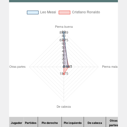
Otras
Jugador
Partidos
Pie derecho
Pie izquierdo
De cabeza
partes