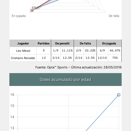
Jugador
Partidos
De penalti
De falta
En jugada
Leo Messi
9
1/9
11.11%
2/9
22.22%
6/9
66.67%
Cristiano Ronaldo
12
2/16
12.5%
2/16
12.5%
12/16
75%
Fuente: Opta™ Sports – Última actualización: 28/05/2016
Goles acumulado por edad