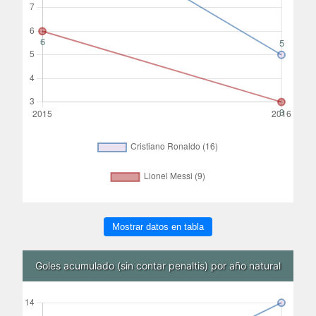
Mostrar datos en tabla
Goles acumulado (sin contar penaltis) por año natural