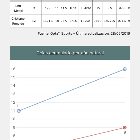
Leo
9
1/9
11.11%
8/9
88.89%
0/9
0%
0/9
0%
Messi
Cristiano
12
11/16
68.75%
2/16
12.5%
3/16
18.75%
0/16
0%
Ronaldo
Fuente: Opta™ Sports – Última actualización: 28/05/2016
Goles acumulado por año natural