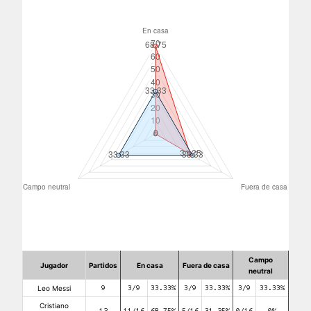
Campo
Jugador
Partidos
En casa
Fuera de casa
neutral
Leo Messi
9
3/9
33.33%
3/9
33.33%
3/9
33.33%
Cristiano