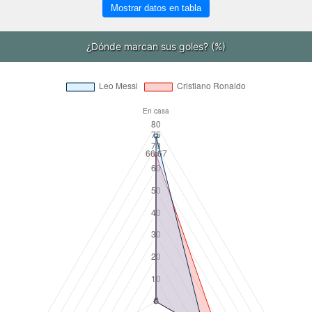
Mostrar datos en tabla
¿Dónde marcan sus goles? (%)