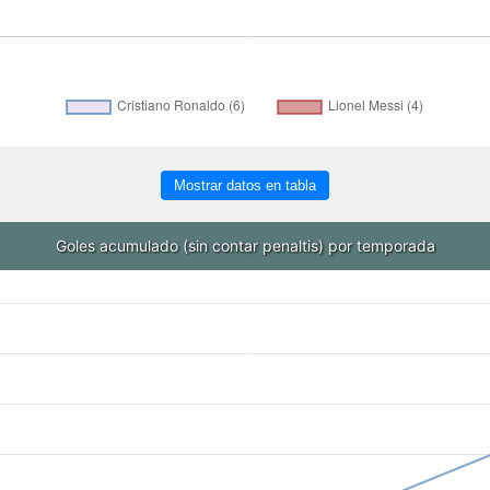
Mostrar datos en tabla
Goles acumulado (sin contar penaltis) por temporada