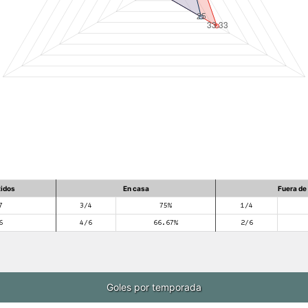
tidos
En casa
Fuera de
7
3/4
75%
1/4
6
4/6
66.67%
2/6
Goles por temporada