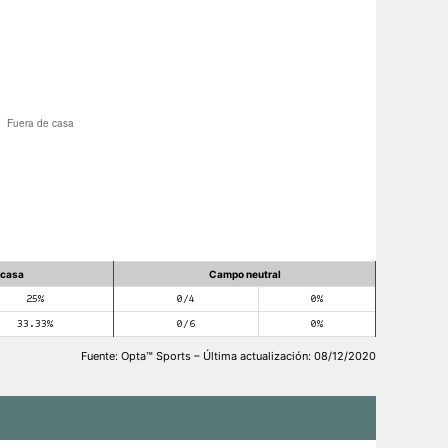
 casa
Campo neutral
25%
0/4
0%
33.33%
0/6
0%
Fuente: Opta™ Sports – Última actualización: 08/12/2020