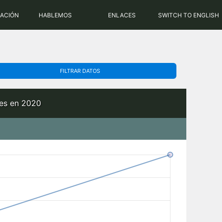
PHP: 8.2.31 | MySQL: 8.0.43
RACIÓN
HABLEMOS
ENLACES
SWITCH TO ENGLISH
FILTRAR DATOS
bes en 2020