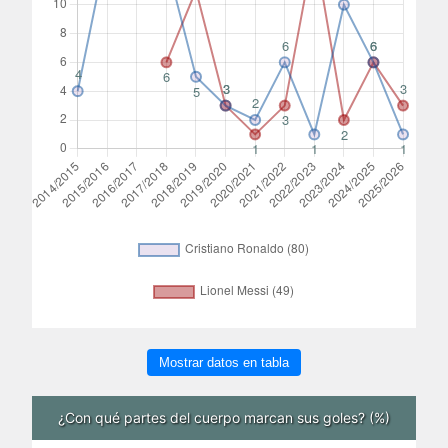
Mostrar datos en tabla
¿Con qué partes del cuerpo marcan sus goles? (%)