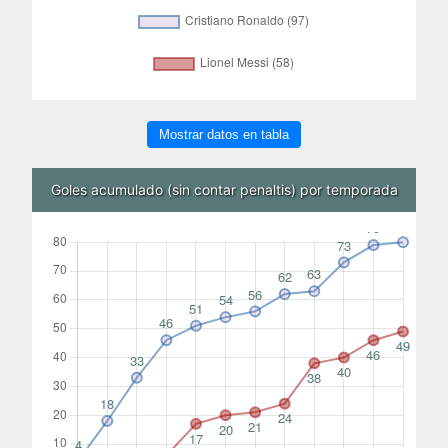
Mostrar datos en tabla
Goles acumulado (sin contar penaltis) por temporada