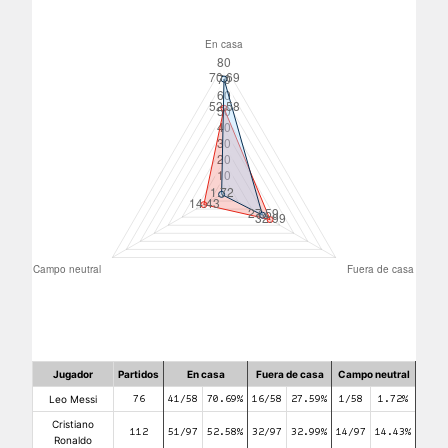
Jugador
Partidos
En casa
Fuera de casa
Campo neutral
Leo Messi
76
41/58
70.69%
16/58
27.59%
1/58
1.72%
Cristiano
112
51/97
52.58%
32/97
32.99%
14/97
14.43%
Ronaldo