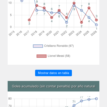
Mostrar datos en tabla
Goles acumulado (sin contar penaltis) por año natural