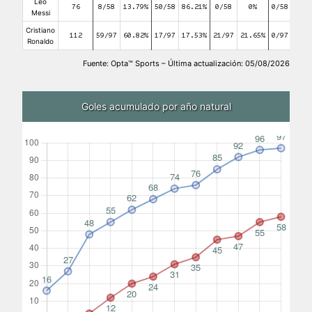
Leo
76
8/58
13.79%
50/58
86.21%
0/58
0%
0/58
0%
Messi
Cristiano
112
59/97
60.82%
17/97
17.53%
21/97
21.65%
0/97
0%
Ronaldo
Fuente: Opta™ Sports – Última actualización: 05/08/2026
Goles acumulado por año natural