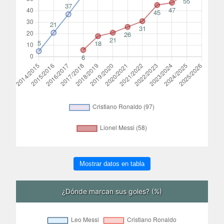
Mostrar datos en tabla
¿Dónde marcan sus goles? (%)