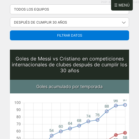
PHP: 8.2.31 | MySQL: 8.0.43
Saltar
☰ MENÚ
al
contenido
FILTRAR DATOS
Goles de Messi vs Cristiano en competiciones
internacionales de clubes después de cumplir los
30 años
Goles acumulado por temporada