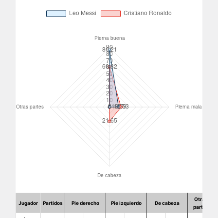
Otras
Jugador
Partidos
Pie derecho
Pie izquierdo
De cabeza
partes