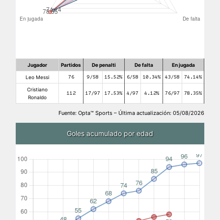
Jugador
Partidos
De penalti
De falta
En jugada
Leo Messi
76
9/58
15.52%
6/58
10.34%
43/58
74.14%
Cristiano
112
17/97
17.53%
4/97
4.12%
76/97
78.35%
Ronaldo
Fuente: Opta™ Sports – Última actualización: 05/08/2026
Goles acumulado por edad