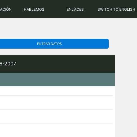
PHP: 8.2.31 | MySQL: 8.0.43
RACIÓN
HABLEMOS
ENLACES
SWITCH TO ENGLISH
FILTRAR DATOS
06-2007