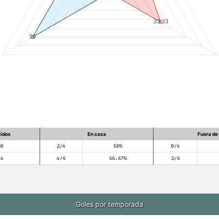
tidos
En casa
Fuera de
10
2/4
50%
0/4
14
4/6
66.67%
2/6
Goles por temporada