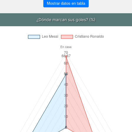
Mostrar datos en tabla
¿Dónde marcan sus goles? (%)