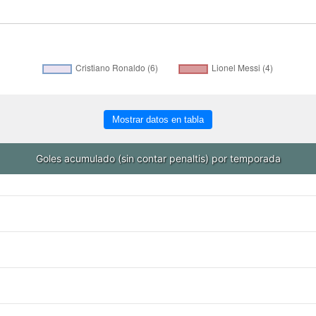
Mostrar datos en tabla
Goles acumulado (sin contar penaltis) por temporada