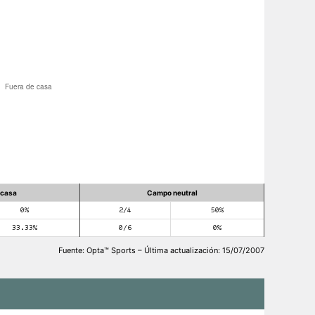
 casa
Campo neutral
0%
2/4
50%
33.33%
0/6
0%
Fuente: Opta™ Sports – Última actualización: 15/07/2007