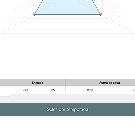
En casa
Fuera de casa
0/0
0%
0/0
0
Goles por temporada