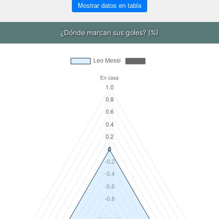
Mostrar datos en tabla
¿Dónde marcan sus goles? (%)