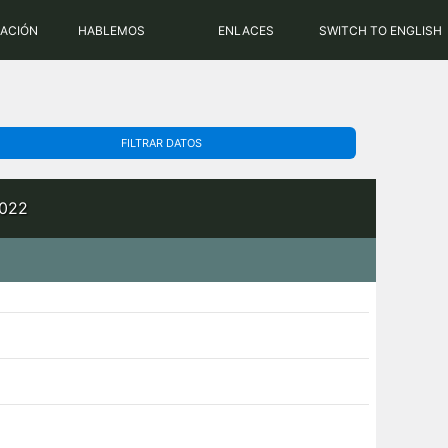
PHP: 8.2.31 | MySQL: 8.0.43
RACIÓN
HABLEMOS
ENLACES
SWITCH TO ENGLISH
FILTRAR DATOS
2022