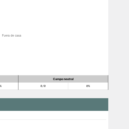
Campo neutral
%
0/0
0%