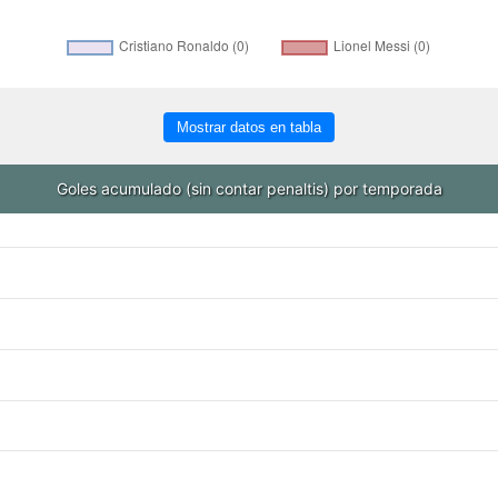
Mostrar datos en tabla
Goles acumulado (sin contar penaltis) por temporada