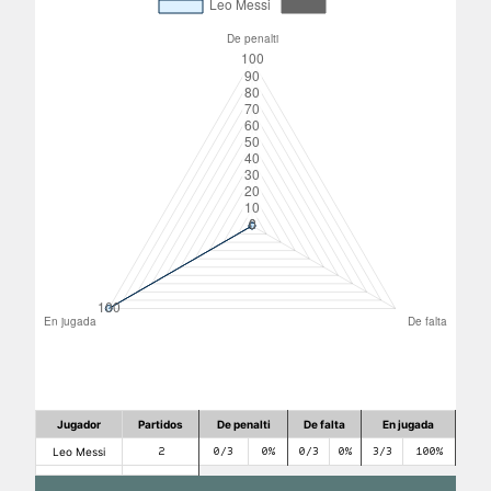
Jugador
Partidos
De penalti
De falta
En jugada
Leo Messi
2
0/3
0%
0/3
0%
3/3
100%