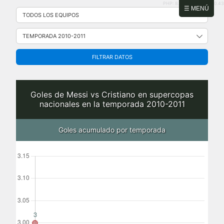
PHP: 8.2.31 | MySQL: 8.0.43
Saltar
☰ MENÚ
al
contenido
FILTRAR DATOS
Goles de Messi vs Cristiano en supercopas
nacionales en la temporada 2010-2011
Goles acumulado por temporada