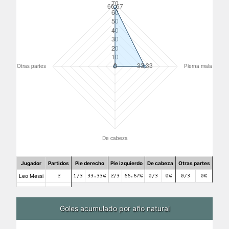
Jugador
Partidos
Pie derecho
Pie izquierdo
De cabeza
Otras partes
Leo Messi
2
1/3
33.33%
2/3
66.67%
0/3
0%
0/3
0%
Goles acumulado por año natural