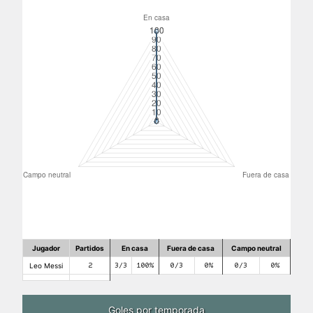
Jugador
Partidos
En casa
Fuera de casa
Campo neutral
Leo Messi
2
3/3
100%
0/3
0%
0/3
0%
Goles por temporada