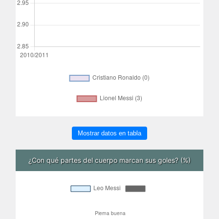
Mostrar datos en tabla
¿Con qué partes del cuerpo marcan sus goles? (%)