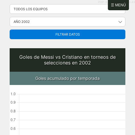
PHP: 8.2.31 | MySQL: 8.0.43
Saltar
☰ MENÚ
al
contenido
FILTRAR DATOS
Goles de Messi vs Cristiano en torneos de
selecciones en 2002
Goles acumulado por temporada