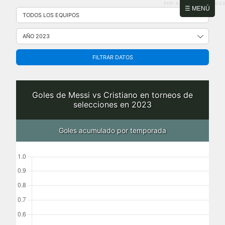
PHP: 8.2.31 | MySQL: 8.0.43
Saltar
☰ MENÚ
al
contenido
FILTRAR DATOS
Goles de Messi vs Cristiano en torneos de
selecciones en 2023
Goles acumulado por temporada