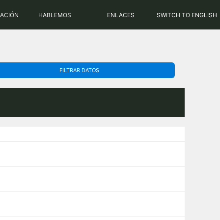
PHP: 8.2.31 | MySQL: 8.0.43
RACIÓN
HABLEMOS
ENLACES
SWITCH TO ENGLISH
FILTRAR DATOS