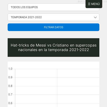
PHP: 8.2.31 | MySQL: 8.0.43
Saltar
☰ MENÚ
al
contenido
FILTRAR DATOS
Hat-tricks de Messi vs Cristiano en supercopas
nacionales en la temporada 2021-2022