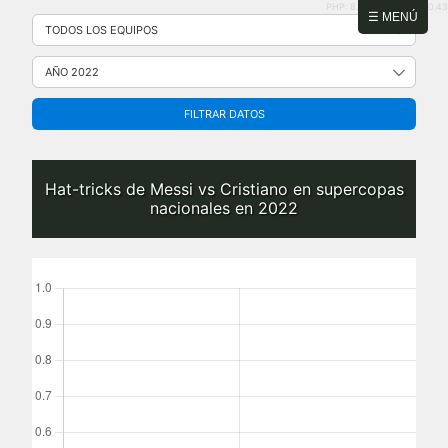
PHP: 8.2.31 | MySQL: 8.0.43
Saltar
☰ MENÚ
al
contenido
FILTRAR DATOS
Hat-tricks de Messi vs Cristiano en supercopas
nacionales en 2022