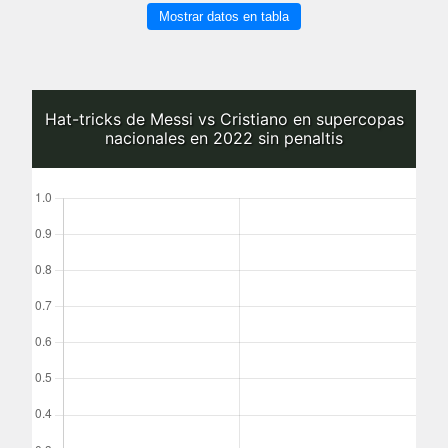
Mostrar datos en tabla
Hat-tricks de Messi vs Cristiano en supercopas
nacionales en 2022 sin penaltis