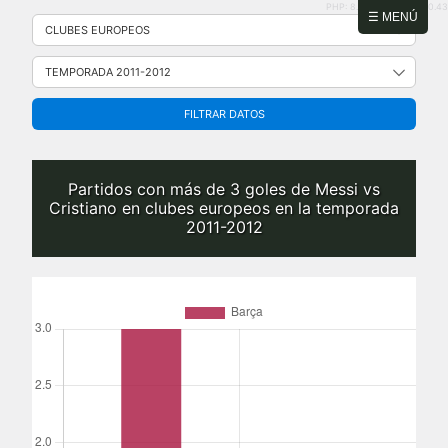
PHP: 8.2.31 | MySQL: 8.0.43
Saltar
☰ MENÚ
al
contenido
FILTRAR DATOS
Partidos con más de 3 goles de Messi vs
Cristiano en clubes europeos en la temporada
2011-2012