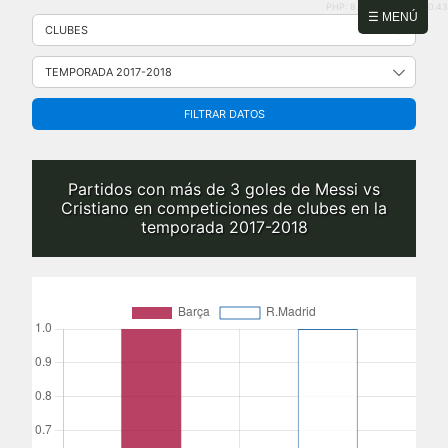
PHP: 8.2.31 | MySQL: 8.0.43
Saltar
☰ MENÚ
al
contenido
FILTRAR DATOS
Partidos con más de 3 goles de Messi vs
Cristiano en competiciones de clubes en la
temporada 2017-2018