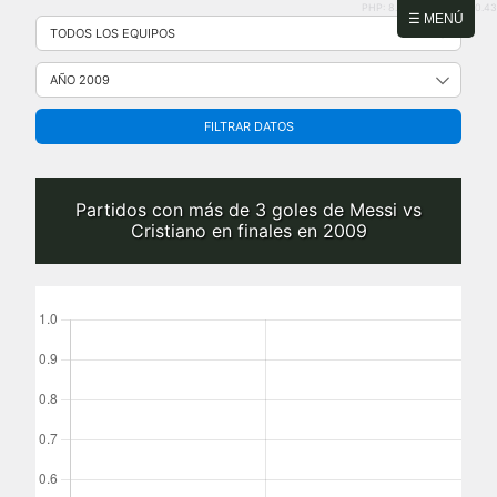
PHP: 8.2.31 | MySQL: 8.0.43
Saltar
☰ MENÚ
al
contenido
FILTRAR DATOS
Partidos con más de 3 goles de Messi vs
Cristiano en finales en 2009