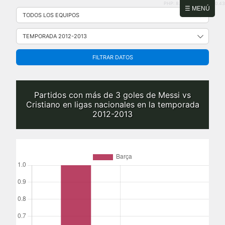
PHP: 8.2.31 | MySQL: 8.0.43
Saltar
☰ MENÚ
al
contenido
FILTRAR DATOS
Partidos con más de 3 goles de Messi vs
Cristiano en ligas nacionales en la temporada
2012-2013