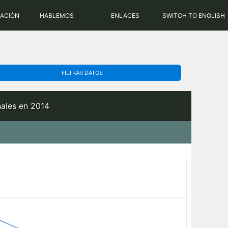
PHP: 8.2.31 | MySQL: 8.0.43
RACIÓN
HABLEMOS
ENLACES
SWITCH TO ENGLISH
FILTRAR DATOS
nales en 2014