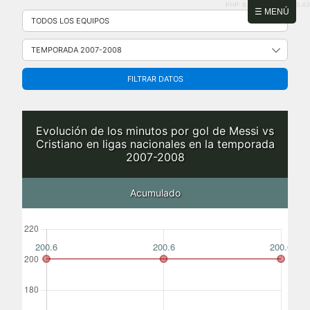
PHP: 8.2.31 | MySQL: 8.0.43
Saltar
☰ MENÚ
al
contenido
FILTRAR DATOS
Evolución de los minutos por gol de Messi vs
Cristiano en ligas nacionales en la temporada
2007-2008
Acumulado