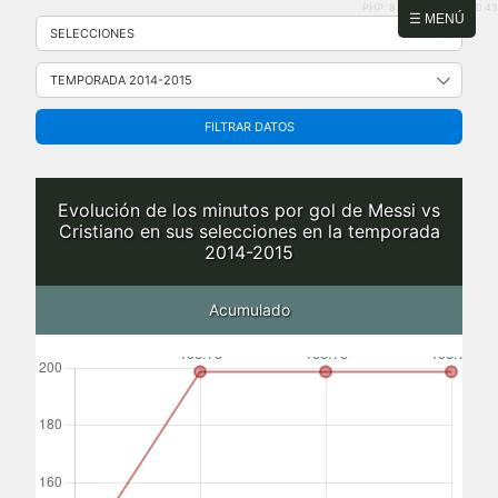
PHP: 8.2.31 | MySQL: 8.0.43
Saltar
☰ MENÚ
al
contenido
FILTRAR DATOS
Evolución de los minutos por gol de Messi vs
Cristiano en sus selecciones en la temporada
2014-2015
Acumulado