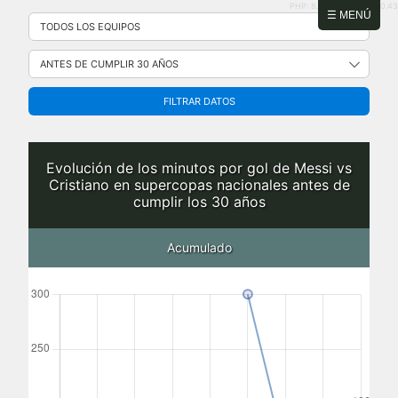
PHP: 8.2.31 | MySQL: 8.0.43
Saltar
☰ MENÚ
al
contenido
FILTRAR DATOS
Evolución de los minutos por gol de Messi vs
Cristiano en supercopas nacionales antes de
cumplir los 30 años
Acumulado