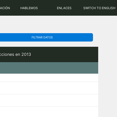
PHP: 8.2.31 | MySQL: 8.0.43
RACIÓN
HABLEMOS
ENLACES
SWITCH TO ENGLISH
FILTRAR DATOS
ecciones en 2013