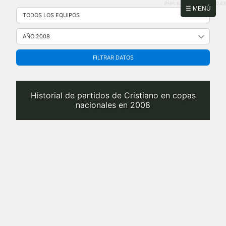
PHP: 8.2.31 | MySQL: 8.0.43
Saltar
☰ MENÚ
al
contenido
FILTRAR DATOS
Historial de partidos de Cristiano en copas
nacionales en 2008