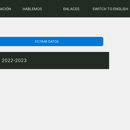
PHP: 8.2.31 | MySQL: 8.0.43
RACIÓN
HABLEMOS
ENLACES
SWITCH TO ENGLISH
FILTRAR DATOS
da 2022-2023