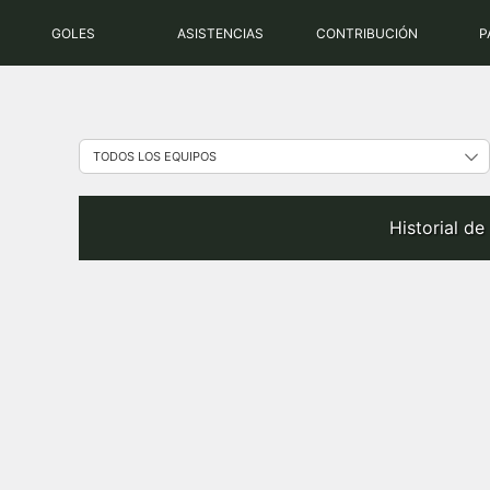
Saltar
GOLES
ASISTENCIAS
CONTRIBUCIÓN
P
al
contenido
Historial d