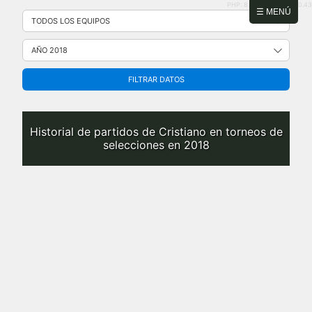
PHP: 8.2.31 | MySQL: 8.0.43
Saltar
☰ MENÚ
al
contenido
FILTRAR DATOS
Historial de partidos de Cristiano en torneos de
selecciones en 2018