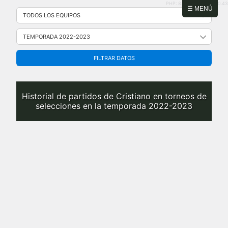
PHP: 8.2.31 | MySQL: 8.0.43
Saltar
☰ MENÚ
al
contenido
FILTRAR DATOS
Historial de partidos de Cristiano en torneos de
selecciones en la temporada 2022-2023