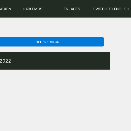
PHP: 8.2.31 | MySQL: 8.0.43
RACIÓN
HABLEMOS
ENLACES
SWITCH TO ENGLISH
FILTRAR DATOS
 2022