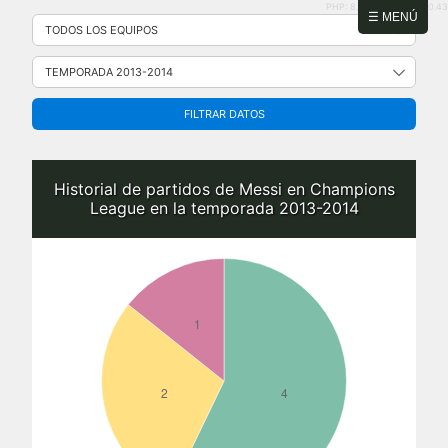
PHP: 8.2.31 | MySQL: 8.0.43
Saltar
☰ MENÚ
al
contenido
FILTRAR DATOS
Historial de partidos de Messi en Champions
League en la temporada 2013-2014