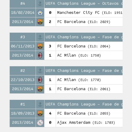
#4
UEFA Champions League – Octavos de f
18/02/2014
0
Manchester City FC
(ELO: 1951)
2013/2014
2
FC Barcelona
(ELO: 2029)
#3
UEFA Champions League – Fase de grup
06/11/2013
3
FC Barcelona
(ELO: 2064)
2013/2014
1
AC Milan
(ELO: 1750)
#2
UEFA Champions League – Fase de grup
22/10/2013
1
AC Milan
(ELO: 1770)
2013/2014
1
FC Barcelona
(ELO: 2061)
#1
UEFA Champions League – Fase de grup
18/09/2013
4
FC Barcelona
(ELO: 2055)
2013/2014
0
Ajax Amsterdam
(ELO: 1703)