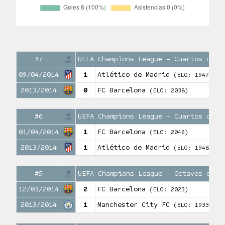
#7
UEFA Champions League – Cuartos de f
09/04/2014
1
Atlético de Madrid
(ELO: 1947)
2013/2014
0
FC Barcelona
(ELO: 2038)
#6
UEFA Champions League – Cuartos de f
01/04/2014
1
FC Barcelona
(ELO: 2046)
2013/2014
1
Atlético de Madrid
(ELO: 1948)
#5
UEFA Champions League – Octavos de f
12/03/2014
2
FC Barcelona
(ELO: 2023)
2013/2014
1
Manchester City FC
(ELO: 1933)