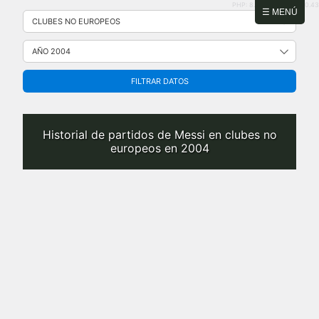
PHP: 8.2.31 | MySQL: 8.0.43
Saltar
☰ MENÚ
al
contenido
FILTRAR DATOS
Historial de partidos de Messi en clubes no
europeos en 2004