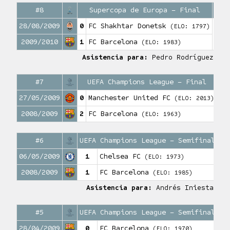
#8
Supercopa de Europa – Final
28/08/2009
0
FC Shakhtar Donetsk
(ELO: 1797)
0
Goles
2009/2010
1
FC Barcelona
(ELO: 1983)
Asistencia para:
Pedro Rodríguez
#7
UEFA Champions League – Final
27/05/2009
0
Manchester United FC
(ELO: 2013)
1
Gole
2008/2009
2
FC Barcelona
(ELO: 1963)
#6
UEFA Champions League – Semifinales 
06/05/2009
1
Chelsea FC
(ELO: 1973)
2008/2009
1
FC Barcelona
(ELO: 1985)
Asistencia para:
Andrés Iniesta
#5
UEFA Champions League – Semifinales 
28/04/2009
0
FC Barcelona
(ELO: 1970)