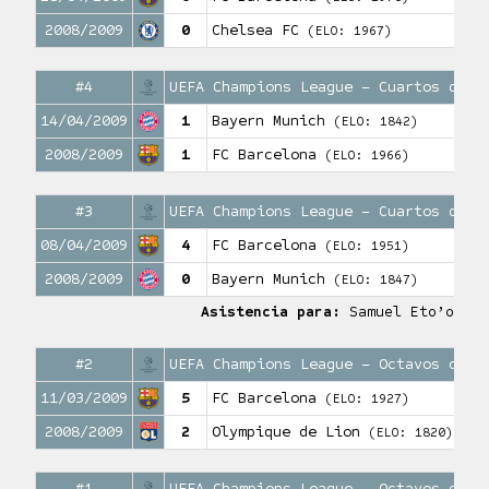
2008/2009
0
Chelsea FC
(ELO: 1967)
#4
UEFA Champions League – Cuartos de f
14/04/2009
1
Bayern Munich
(ELO: 1842)
2008/2009
1
FC Barcelona
(ELO: 1966)
#3
UEFA Champions League – Cuartos de f
08/04/2009
4
FC Barcelona
(ELO: 1951)
2008/2009
0
Bayern Munich
(ELO: 1847)
Asistencia para:
Samuel Eto’o
#2
UEFA Champions League – Octavos de f
11/03/2009
5
FC Barcelona
(ELO: 1927)
2008/2009
2
Olympique de Lion
(ELO: 1820)
#1
UEFA Champions League – Octavos de f