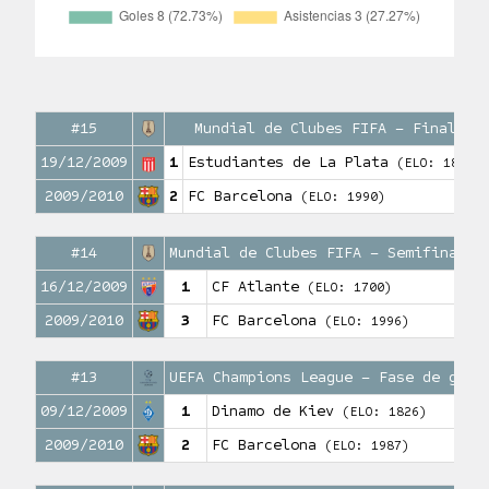
#15
Mundial de Clubes FIFA – Final
19/12/2009
1
Estudiantes de La Plata
(ELO: 1800)
2009/2010
2
FC Barcelona
(ELO: 1990)
#14
Mundial de Clubes FIFA – Semifinales
16/12/2009
1
CF Atlante
(ELO: 1700)
2009/2010
3
FC Barcelona
(ELO: 1996)
#13
UEFA Champions League – Fase de grup
09/12/2009
1
Dinamo de Kiev
(ELO: 1826)
2009/2010
2
FC Barcelona
(ELO: 1987)