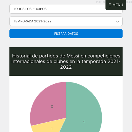
PHP: 8.2.31 | MySQL: 8.0.43
Saltar
☰ MENÚ
al
contenido
FILTRAR DATOS
Historial de partidos de Messi en competiciones
internacionales de clubes en la temporada 2021-
2022