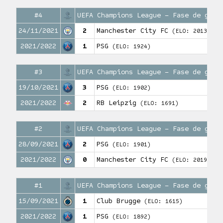
#4
UEFA Champions League – Fase de grup
24/11/2021
2
Manchester City FC
(ELO: 2013)
2021/2022
1
PSG
(ELO: 1924)
#3
UEFA Champions League – Fase de grup
19/10/2021
3
PSG
(ELO: 1902)
2021/2022
2
RB Leipzig
(ELO: 1691)
#2
UEFA Champions League – Fase de grup
28/09/2021
2
PSG
(ELO: 1901)
2021/2022
0
Manchester City FC
(ELO: 2019)
#1
UEFA Champions League – Fase de grup
15/09/2021
1
Club Brugge
(ELO: 1615)
2021/2022
1
PSG
(ELO: 1892)