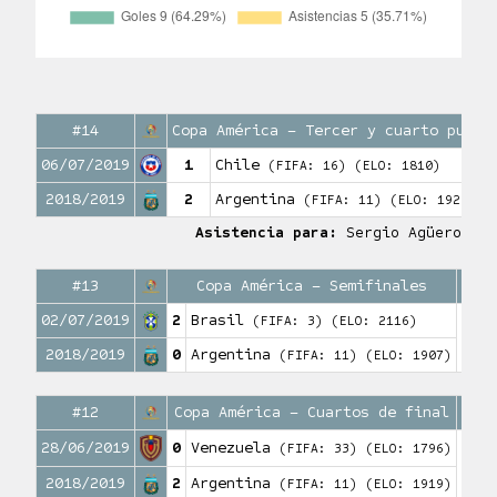
#14
Copa América – Tercer y cuarto puest
06/07/2019
1
Chile
(FIFA: 16)
(ELO: 1810)
2018/2019
2
Argentina
(FIFA: 11)
(ELO: 1926)
Asistencia para:
Sergio Agüero
#13
Copa América – Semifinales
02/07/2019
2
Brasil
(FIFA: 3)
(ELO: 2116)
0
Goles
2018/2019
0
Argentina
(FIFA: 11)
(ELO: 1907)
#12
Copa América – Cuartos de final
28/06/2019
0
Venezuela
(FIFA: 33)
(ELO: 1796)
0
Goles
2018/2019
2
Argentina
(FIFA: 11)
(ELO: 1919)