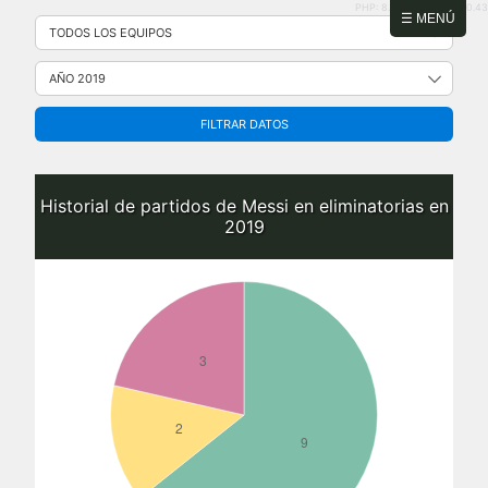
PHP: 8.2.31 | MySQL: 8.0.43
Saltar
☰ MENÚ
al
contenido
FILTRAR DATOS
Historial de partidos de Messi en eliminatorias en
2019