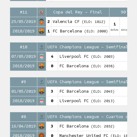
#11
Copa del Rey – Final
90′
25/05/2019
2
Valencia CF
(ELO: 1812)
1
0
Goles
Asistencia
2018/2019
1
FC Barcelona
(ELO: 2000)
#10
UEFA Champions League – Semifinales 
07/05/2019
4
Liverpool FC
(ELO: 2003)
2018/2019
0
FC Barcelona
(ELO: 2038)
#9
UEFA Champions League – Semifinales 
01/05/2019
3
FC Barcelona
(ELO: 2045)
2018/2019
0
Liverpool FC
(ELO: 2013)
#8
UEFA Champions League – Cuartos de f
16/04/2019
3
FC Barcelona
(ELO: 2032)
2018/2019
0
Manchester United FC
(ELO: 1897)