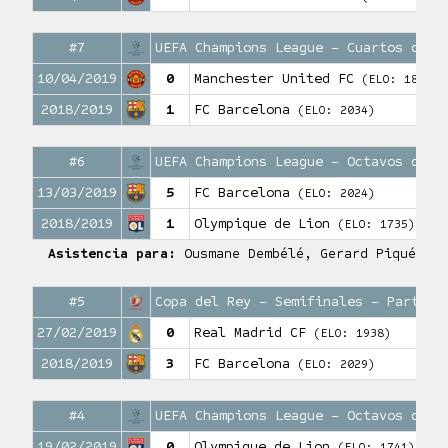
#7
UEFA Champions League – Cuartos de f
10/04/2019
0
Manchester United FC
(ELO: 1897)
2018/2019
1
FC Barcelona
(ELO: 2034)
#6
UEFA Champions League – Octavos de f
13/03/2019
5
FC Barcelona
(ELO: 2024)
2018/2019
1
Olympique de Lion
(ELO: 1735)
Asistencia para:
Ousmane Dembélé, Gerard Piqué
#5
Copa del Rey – Semifinales – Partido
27/02/2019
0
Real Madrid CF
(ELO: 1938)
2018/2019
3
FC Barcelona
(ELO: 2029)
#4
UEFA Champions League – Octavos de f
19/02/2019
0
Olympique de Lion
(ELO: 1741)