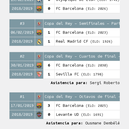
2018/2019
0
FC Barcelona
(ELO: 2026)
#3
Copa del Rey – Semifinales – Partido
06/02/2019
1
FC Barcelona
(ELO: 2023)
2018/2019
1
Real Madrid CF
(ELO: 1926)
#2
Copa del Rey – Cuartos de final – Pa
30/01/2019
6
FC Barcelona
(ELO: 2030)
2018/2019
1
Sevilla FC
(ELO: 1798)
Asistencia para:
Sergi Roberto
#1
Copa del Rey – Octavos de final – Pa
17/01/2019
3
FC Barcelona
(ELO: 2025)
2018/2019
0
Levante UD
(ELO: 1691)
Asistencia para:
Ousmane Dembélé