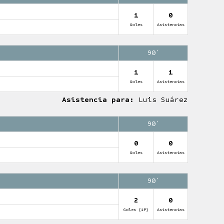
1
0
Goles
Asistencias
90′
1
1
Goles
Asistencias
Asistencia para:
Luis Suárez
90′
0
0
Goles
Asistencias
90′
2
0
Goles (1P)
Asistencias