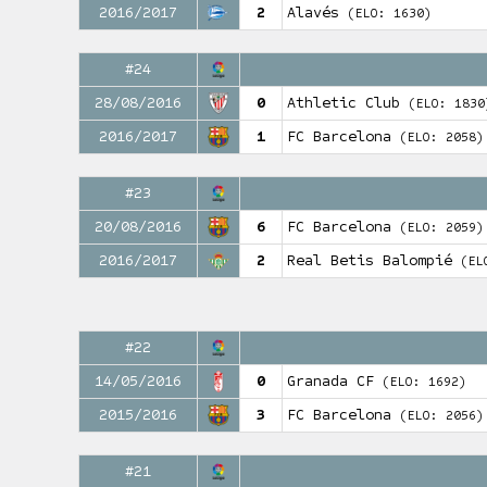
2016/2017
2
Alavés
(ELO: 1630)
#24
28/08/2016
0
Athletic Club
(ELO: 1830
2016/2017
1
FC Barcelona
(ELO: 2058)
#23
20/08/2016
6
FC Barcelona
(ELO: 2059)
2016/2017
2
Real Betis Balompié
(EL
#22
14/05/2016
0
Granada CF
(ELO: 1692)
2015/2016
3
FC Barcelona
(ELO: 2056)
#21