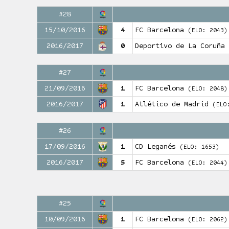
#28
15/10/2016
4
FC Barcelona
(ELO: 2043)
2016/2017
0
Deportivo de La Coruña
#27
21/09/2016
1
FC Barcelona
(ELO: 2048)
2016/2017
1
Atlético de Madrid
(ELO
#26
17/09/2016
1
CD Leganés
(ELO: 1653)
2016/2017
5
FC Barcelona
(ELO: 2044)
#25
10/09/2016
1
FC Barcelona
(ELO: 2062)