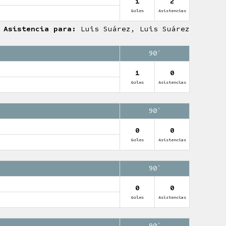
1
2
Goles
Asistencias
Asistencia para:
Luis Suárez, Luis Suárez
90′
1
0
Goles
Asistencias
90′
0
0
Goles
Asistencias
90′
0
0
Goles
Asistencias
90′