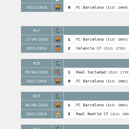
2015/2016
8
FC Barcelona
(ELO: 2040)
#17
17/04/2016
1
FC Barcelona
(ELO: 2056)
2015/2016
2
Valencia CF
(ELO: 1759)
#16
09/04/2016
1
Real Sociedad
(ELO: 1739
2015/2016
0
FC Barcelona
(ELO: 2082)
#15
02/04/2016
1
FC Barcelona
(ELO: 2094)
2015/2016
2
Real Madrid CF
(ELO: 203
#14