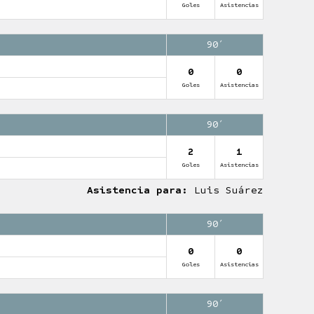
Goles
Asistencias
90′
0
0
Goles
Asistencias
90′
2
1
Goles
Asistencias
Asistencia para:
Luis Suárez
90′
0
0
Goles
Asistencias
90′