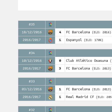
#35
18/12/2016
4
FC Barcelona
(ELO: 2016)
2016/2017
1
Espanyol
(ELO: 1706)
#34
10/12/2016
0
Club Atlético Osasuna
(
2016/2017
3
FC Barcelona
(ELO: 2013)
#33
03/12/2016
1
FC Barcelona
(ELO: 2013)
2016/2017
1
Real Madrid CF
(ELO: 205
#32