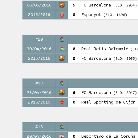
08/05/2016
5
FC Barcelona
(ELO: 2054)
2015/2016
0
Espanyol
(ELO: 1690)
#20
30/04/2016
0
Real Betis Balompié
(EL
2015/2016
2
FC Barcelona
(ELO: 2053)
#19
23/04/2016
6
FC Barcelona
(ELO: 2047)
2015/2016
0
Real Sporting de Gijón
#18
20/04/2016
0
Deportivo de La Coruña