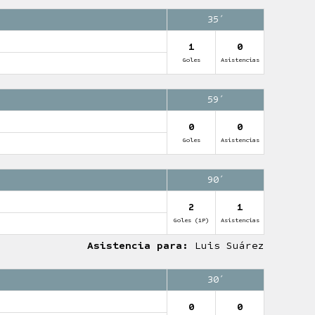
35′
1
0
Goles
Asistencias
59′
0
0
Goles
Asistencias
90′
2
1
Goles (1P)
Asistencias
Asistencia para:
Luis Suárez
30′
0
0