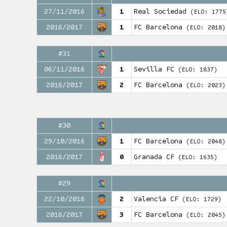
27/11/2016
1
Real Sociedad
(ELO: 1775
2016/2017
1
FC Barcelona
(ELO: 2018)
#31
06/11/2016
1
Sevilla FC
(ELO: 1837)
2016/2017
2
FC Barcelona
(ELO: 2023)
#30
29/10/2016
1
FC Barcelona
(ELO: 2048)
2016/2017
0
Granada CF
(ELO: 1635)
#29
22/10/2016
2
Valencia CF
(ELO: 1729)
2016/2017
3
FC Barcelona
(ELO: 2045)