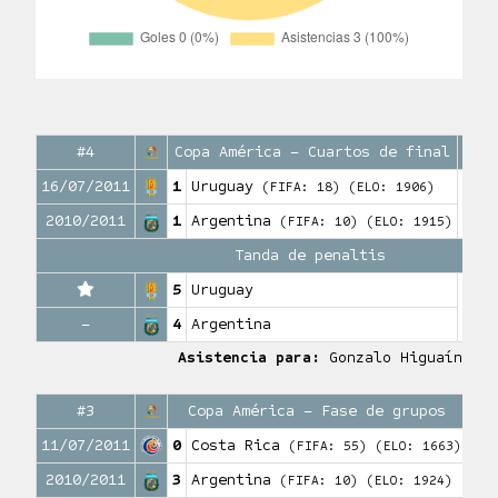
#4
Copa América – Cuartos de final
16/07/2011
1
Uruguay
(FIFA: 18)
(ELO: 1906)
0
Gole
2010/2011
1
Argentina
(FIFA: 10)
(ELO: 1915)
Tanda de penaltis
5
Uruguay
1
Anotad
–
4
Argentina
Asistencia para:
Gonzalo Higuaín
#3
Copa América – Fase de grupos
11/07/2011
0
Costa Rica
(FIFA: 55)
(ELO: 1663)
0
Gole
2010/2011
3
Argentina
(FIFA: 10)
(ELO: 1924)