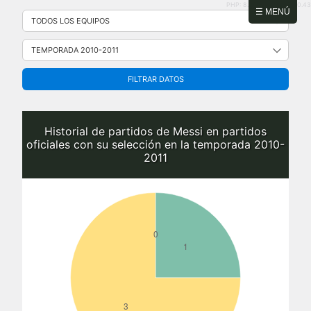
PHP: 8.2.31 | MySQL: 8.0.43
Saltar
☰ MENÚ
al
contenido
FILTRAR DATOS
Historial de partidos de Messi en partidos
oficiales con su selección en la temporada 2010-
2011