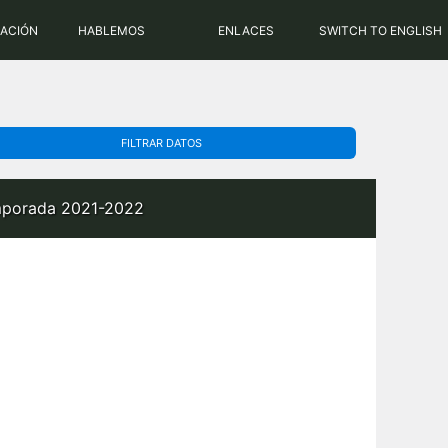
PHP: 8.2.31 | MySQL: 8.0.43
RACIÓN
HABLEMOS
ENLACES
SWITCH TO ENGLISH
FILTRAR DATOS
temporada 2021-2022