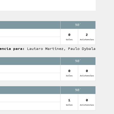
90′
0
2
Goles
Asistencias
encia para:
Lautaro Martínez, Paulo Dybala
90′
0
0
Goles
Asistencias
90′
1
0
Goles
Asistencias