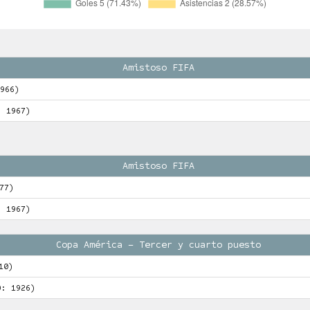
Amistoso FIFA
966)
: 1967)
Amistoso FIFA
77)
: 1967)
Copa América – Tercer y cuarto puesto
10)
O: 1926)