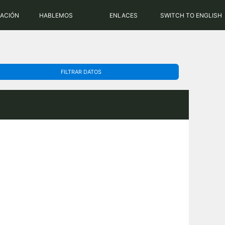
PHP: 8.2.31 | MySQL: 8.0.43
RACIÓN
HABLEMOS
ENLACES
SWITCH TO ENGLISH
FILTRAR DATOS