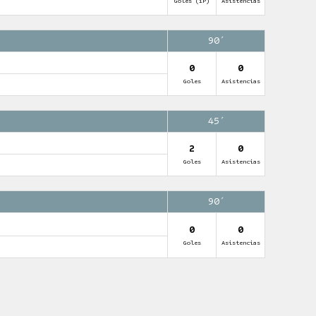
Goles (1P)
Asistencias
90′
0
0
Goles
Asistencias
45′
2
0
Goles
Asistencias
90′
0
0
Goles
Asistencias