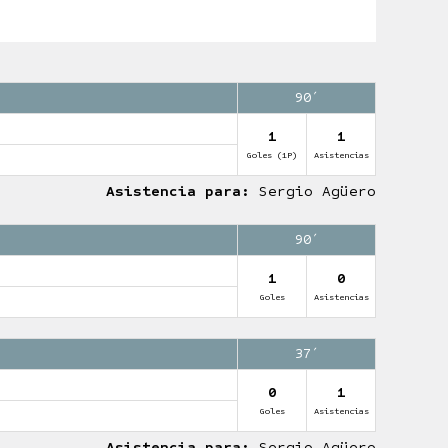
90′
1
1
Goles (1P)
Asistencias
Asistencia para:
Sergio Agüero
90′
1
0
Goles
Asistencias
37′
0
1
Goles
Asistencias
Asistencia para:
Sergio Agüero