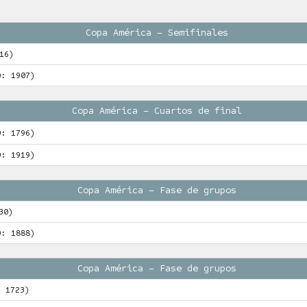
Copa América – Semifinales
16)
O: 1907)
Copa América – Cuartos de final
O: 1796)
O: 1919)
Copa América – Fase de grupos
30)
O: 1888)
Copa América – Fase de grupos
: 1723)