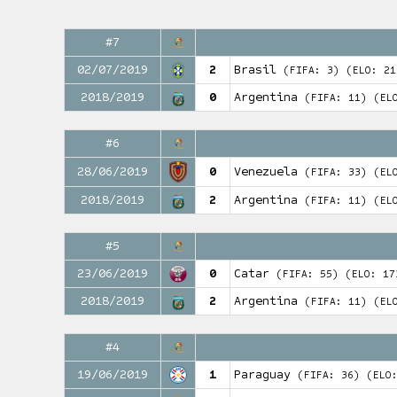
#7
02/07/2019
2
Brasil
(FIFA: 3)
(ELO: 21
2018/2019
0
Argentina
(FIFA: 11)
(EL
#6
28/06/2019
0
Venezuela
(FIFA: 33)
(EL
2018/2019
2
Argentina
(FIFA: 11)
(EL
#5
23/06/2019
0
Catar
(FIFA: 55)
(ELO: 17
2018/2019
2
Argentina
(FIFA: 11)
(EL
#4
19/06/2019
1
Paraguay
(FIFA: 36)
(ELO