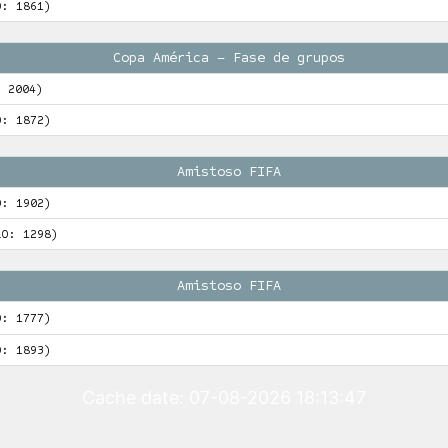
O: 1861)
Copa América – Fase de grupos
: 2004)
O: 1872)
Amistoso FIFA
O: 1902)
LO: 1298)
Amistoso FIFA
O: 1777)
O: 1893)
Cache date: 07-08-2026 18:13:47