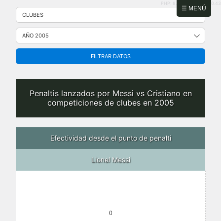
PHP: 8.2.31 | MySQL: 8.0.43
Saltar
☰ MENÚ
al
contenido
FILTRAR DATOS
Penaltis lanzados por Messi vs Cristiano en
competiciones de clubes en 2005
Efectividad desde el punto de penalti
Lionel Messi