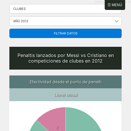
PHP: 8.2.31 | MySQL: 8.0.43
Saltar
☰ MENÚ
al
contenido
FILTRAR DATOS
Penaltis lanzados por Messi vs Cristiano en
competiciones de clubes en 2012
Efectividad desde el punto de penalti
Lionel Messi