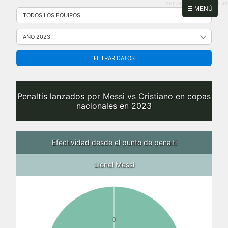
PHP: 8.2.31 | MySQL: 8.0.43
Saltar
☰ MENÚ
al
contenido
FILTRAR DATOS
Penaltis lanzados por Messi vs Cristiano en copas
nacionales en 2023
Efectividad desde el punto de penalti
Lionel Messi