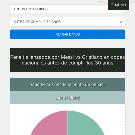
PHP: 8.2.31 | MySQL: 8.0.43
Saltar
☰ MENÚ
al
contenido
FILTRAR DATOS
Penaltis lanzados por Messi vs Cristiano en copas
nacionales antes de cumplir los 30 años
Efectividad desde el punto de penalti
Lionel Messi