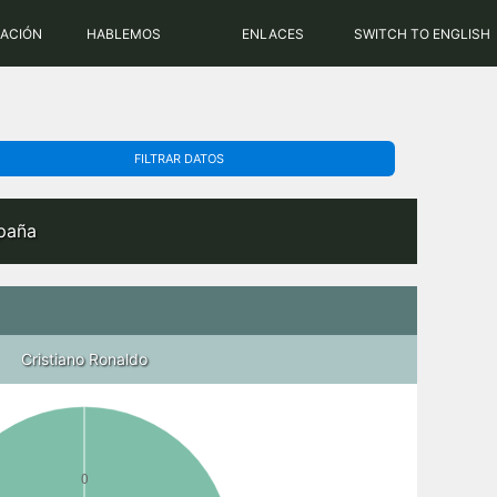
PHP: 8.2.31 | MySQL: 8.0.43
RACIÓN
HABLEMOS
ENLACES
SWITCH TO ENGLISH
FILTRAR DATOS
spaña
Cristiano Ronaldo