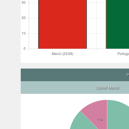
P
Lionel Messi