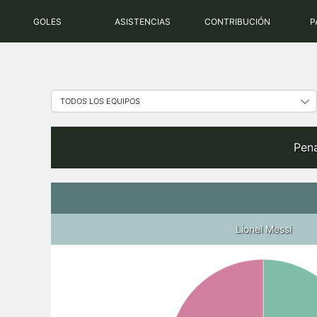
Saltar
GOLES
ASISTENCIAS
CONTRIBUCIÓN
P
al
contenido
Pena
Lionel Messi