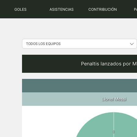
Saltar
GOLES
ASISTENCIAS
CONTRIBUCIÓN
P
al
contenido
Penaltis lanzados por M
Lionel Messi