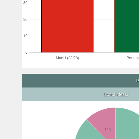
P
Lionel Messi