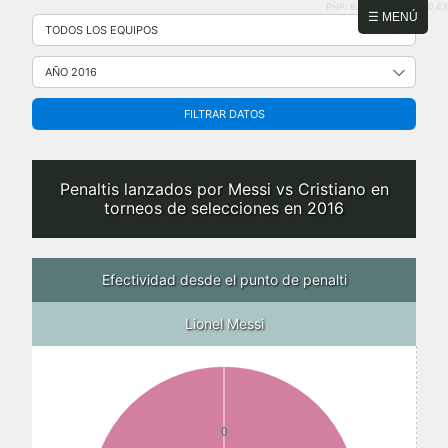
PHP: 8.2.31 | MySQL: 8.0.43
Saltar
☰ MENÚ
al
contenido
FILTRAR DATOS
Penaltis lanzados por Messi vs Cristiano en
torneos de selecciones en 2016
Efectividad desde el punto de penalti
Lionel Messi