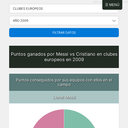
PHP: 8.2.31 | MySQL: 8.0.43
Saltar
☰ MENÚ
al
contenido
FILTRAR DATOS
Puntos ganados por Messi vs Cristiano en clubes
europeos en 2009
Puntos conseguidos por sus equipos con ellos en el
campo
Lionel Messi