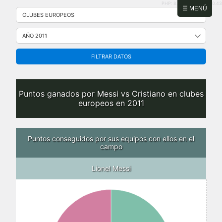
PHP: 8.2.31 | MySQL: 8.0.43
Saltar
☰ MENÚ
al
contenido
FILTRAR DATOS
Puntos ganados por Messi vs Cristiano en clubes
europeos en 2011
Puntos conseguidos por sus equipos con ellos en el
campo
Lionel Messi