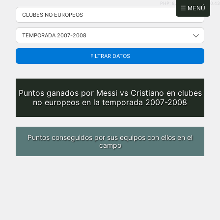
PHP: 8.2.31 | MySQL: 8.0.43
Saltar
☰ MENÚ
al
contenido
FILTRAR DATOS
Puntos ganados por Messi vs Cristiano en clubes
no europeos en la temporada 2007-2008
Puntos conseguidos por sus equipos con ellos en el
campo