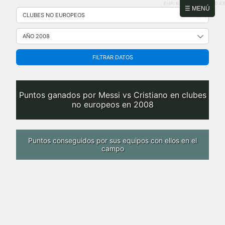
PHP: 8.2.31 | MySQL: 8.0.43
Saltar
☰ MENÚ
al
contenido
FILTRAR DATOS
Puntos ganados por Messi vs Cristiano en clubes
no europeos en 2008
Puntos conseguidos por sus equipos con ellos en el
campo