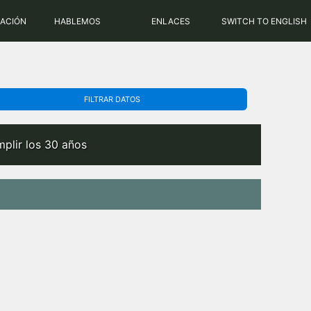
PHP: 8.2.31 | MySQL: 8.0.43
RACIÓN
HABLEMOS
ENLACES
SWITCH TO ENGLISH
FILTRAR DATOS
plir los 30 años