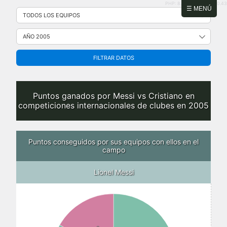
PHP: 8.2.31 | MySQL: 8.0.43
Saltar
☰ MENÚ
al
contenido
FILTRAR DATOS
Puntos ganados por Messi vs Cristiano en
competiciones internacionales de clubes en 2005
Puntos conseguidos por sus equipos con ellos en el
campo
Lionel Messi