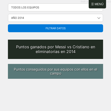
PHP: 8.2.31 | MySQL: 8.0.43
Saltar
☰ MENÚ
al
contenido
FILTRAR DATOS
Puntos ganados por Messi vs Cristiano en
eliminatorias en 2014
Puntos conseguidos por sus equipos con ellos en el
campo