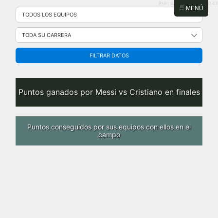
PHP: 8.2.31 | MySQL: 8.0.43
Saltar
☰ MENÚ
al
contenido
FILTRAR DATOS
Puntos ganados por Messi vs Cristiano en finales
Puntos conseguidos por sus equipos con ellos en el
campo